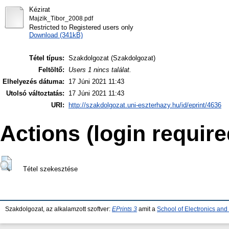
Kézirat
Majzik_Tibor_2008.pdf
Restricted to Registered users only
Download (341kB)
Tétel típus:
Szakdolgozat (Szakdolgozat)
Feltöltő:
Users 1 nincs találat.
Elhelyezés dátuma:
17 Júni 2021 11:43
Utolsó változtatás:
17 Júni 2021 11:43
URI:
http://szakdolgozat.uni-eszterhazy.hu/id/eprint/4636
Actions (login require
Tétel szekesztése
Szakdolgozat, az alkalamzott szoftver:
EPrints 3
amit a
School of Electronics an