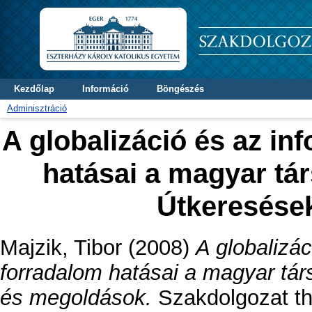
Kezdőlap
Információ
Böngészés
Adminisztráció
A globalizáció és az i
hatásai a magyar tár
Útkeresése
Majzik, Tibor
(2008)
A globalizá
forradalom hatásai a magyar tár
és megoldások.
Szakdolgozat the