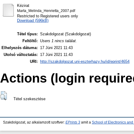
Kézirat
Marta_Melinda_Henrietta_2007.pdf
Restricted to Registered users only
Download (596kB)
Tétel típus:
Szakdolgozat (Szakdolgozat)
Feltöltő:
Users 1 nincs találat.
Elhelyezés dátuma:
17 Júni 2021 11:43
Utolsó változtatás:
17 Júni 2021 11:43
URI:
http://szakdolgozat.uni-eszterhazy.hu/id/eprint/4654
Actions (login require
Tétel szekesztése
Szakdolgozat, az alkalamzott szoftver:
EPrints 3
amit a
School of Electronics an