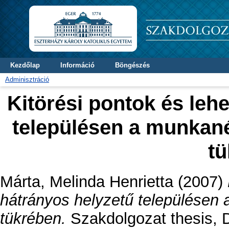
Kezdőlap
Információ
Böngészés
Adminisztráció
Kitörési pontok és leh
településen a munkané
t
Márta, Melinda Henrietta
(2007)
hátrányos helyzetű településen 
tükrében.
Szakdolgozat thesis, D