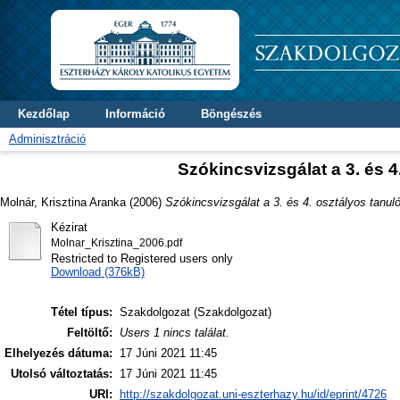
Kezdőlap
Információ
Böngészés
Adminisztráció
Szókincsvizsgálat a 3. és 
Molnár, Krisztina Aranka
(2006)
Szókincsvizsgálat a 3. és 4. osztályos tanu
Kézirat
Molnar_Krisztina_2006.pdf
Restricted to Registered users only
Download (376kB)
Tétel típus:
Szakdolgozat (Szakdolgozat)
Feltöltő:
Users 1 nincs találat.
Elhelyezés dátuma:
17 Júni 2021 11:45
Utolsó változtatás:
17 Júni 2021 11:45
URI:
http://szakdolgozat.uni-eszterhazy.hu/id/eprint/4726