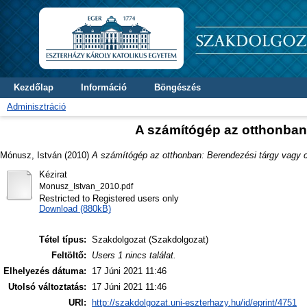
Kezdőlap
Információ
Böngészés
Adminisztráció
A számítógép az otthonban
Mónusz, István
(2010)
A számítógép az otthonban: Berendezési tárgy vagy 
Kézirat
Monusz_Istvan_2010.pdf
Restricted to Registered users only
Download (880kB)
Tétel típus:
Szakdolgozat (Szakdolgozat)
Feltöltő:
Users 1 nincs találat.
Elhelyezés dátuma:
17 Júni 2021 11:46
Utolsó változtatás:
17 Júni 2021 11:46
URI:
http://szakdolgozat.uni-eszterhazy.hu/id/eprint/4751