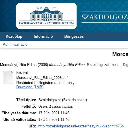
Kezdőlap
Információ
Böngészés
Adminisztráció
Morcs
Morcsányi, Rita Edina
(2008)
Morcsányi Rita Edina.
Szakdolgozat thesis, Dig
Kézirat
Morcsanyi_Rita_Edina_2008.pdf
Restricted to Registered users only
Download (1MB)
Tétel típus:
Szakdolgozat (Szakdolgozat)
Feltöltő:
Users 1 nincs találat.
Elhelyezés dátuma:
17 Júni 2021 11:46
Utolsó változtatás:
17 Júni 2021 11:46
URI:
http://szakdolgozat.uni-eszterhazy.hu/id/eprint/4754