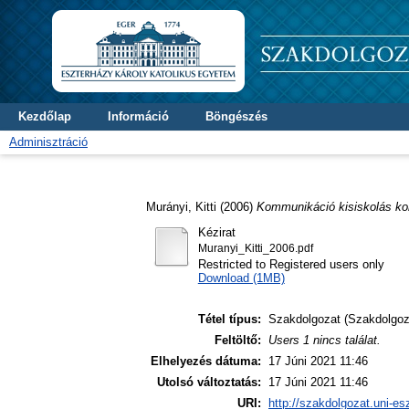
Kezdőlap
Információ
Böngészés
Adminisztráció
Murányi, Kitti
(2006)
Kommunikáció kisiskolás ko
Kézirat
Muranyi_Kitti_2006.pdf
Restricted to Registered users only
Download (1MB)
Tétel típus:
Szakdolgozat (Szakdolgoz
Feltöltő:
Users 1 nincs találat.
Elhelyezés dátuma:
17 Júni 2021 11:46
Utolsó változtatás:
17 Júni 2021 11:46
URI:
http://szakdolgozat.uni-es