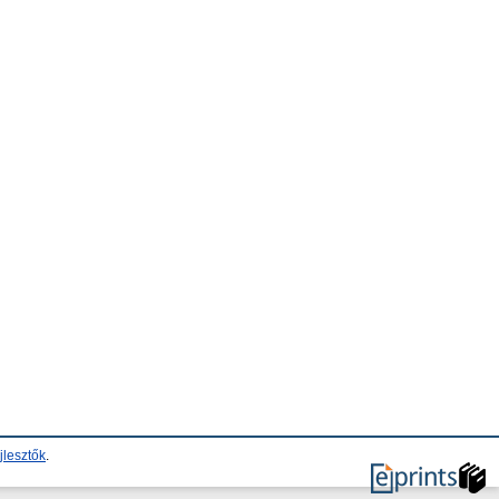
jlesztők
.