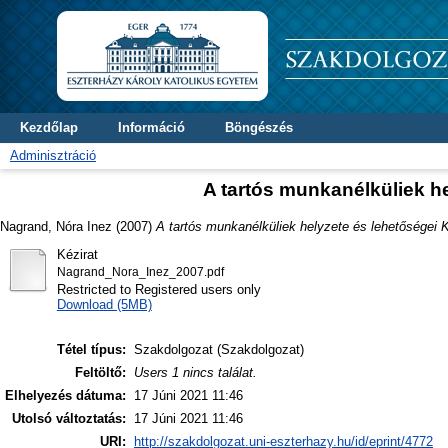
Kezdőlap
Információ
Böngészés
Adminisztráció
A tartós munkanélküliek h
Nagrand, Nóra Inez
(2007)
A tartós munkanélküliek helyzete és lehetőségei
Kézirat
Nagrand_Nora_Inez_2007.pdf
Restricted to Registered users only
Download (5MB)
Tétel típus:
Szakdolgozat (Szakdolgozat)
Feltöltő:
Users 1 nincs találat.
Elhelyezés dátuma:
17 Júni 2021 11:46
Utolsó változtatás:
17 Júni 2021 11:46
URI:
http://szakdolgozat.uni-eszterhazy.hu/id/eprint/4772