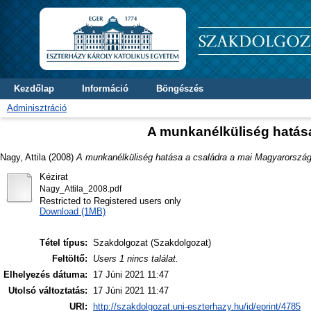
Kezdőlap
Információ
Böngészés
Adminisztráció
A munkanélküliség hatás
Nagy, Attila
(2008)
A munkanélküliség hatása a családra a mai Magyarorszá
Kézirat
Nagy_Attila_2008.pdf
Restricted to Registered users only
Download (1MB)
Tétel típus:
Szakdolgozat (Szakdolgozat)
Feltöltő:
Users 1 nincs találat.
Elhelyezés dátuma:
17 Júni 2021 11:47
Utolsó változtatás:
17 Júni 2021 11:47
URI:
http://szakdolgozat.uni-eszterhazy.hu/id/eprint/4785