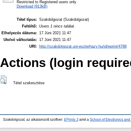
Restricted to Registered users only
Download (913kB)
Tétel típus:
Szakdolgozat (Szakdolgozat)
Feltöltő:
Users 1 nincs találat.
Elhelyezés dátuma:
17 Júni 2021 11:47
Utolsó változtatás:
17 Júni 2021 11:47
URI:
http://szakdolgozat.uni-eszterhazy.hu/id/eprint/4788
Actions (login require
Tétel szekesztése
Szakdolgozat, az alkalamzott szoftver:
EPrints 3
amit a
School of Electronics an