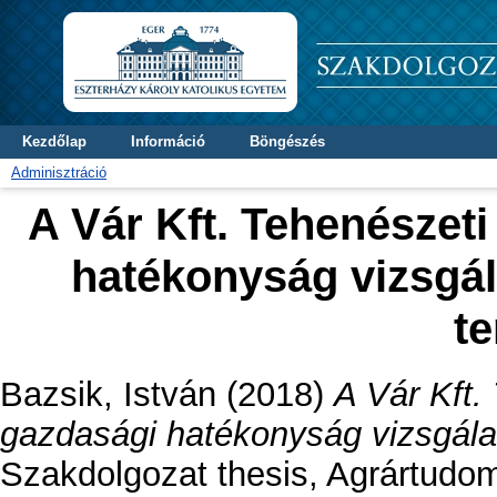
Kezdőlap
Információ
Böngészés
Adminisztráció
A Vár Kft. Tehenészet
hatékonyság vizsgá
te
Bazsik, István
(2018)
A Vár Kft.
gazdasági hatékonyság vizsgála
Szakdolgozat thesis, Agrártudom