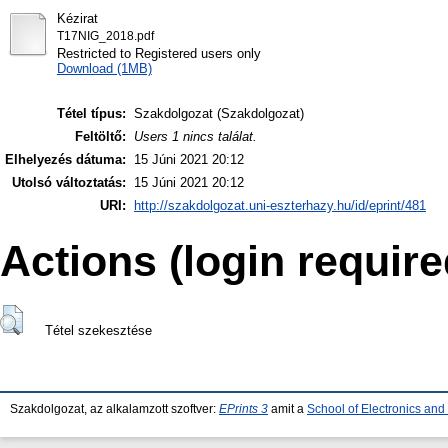
Kézirat
T17NIG_2018.pdf
Restricted to Registered users only
Download (1MB)
Tétel típus:
Szakdolgozat (Szakdolgozat)
Feltöltő:
Users 1 nincs találat.
Elhelyezés dátuma:
15 Júni 2021 20:12
Utolsó változtatás:
15 Júni 2021 20:12
URI:
http://szakdolgozat.uni-eszterhazy.hu/id/eprint/481
Actions (login require
Tétel szekesztése
Szakdolgozat, az alkalamzott szoftver:
EPrints 3
amit a
School of Electronics an