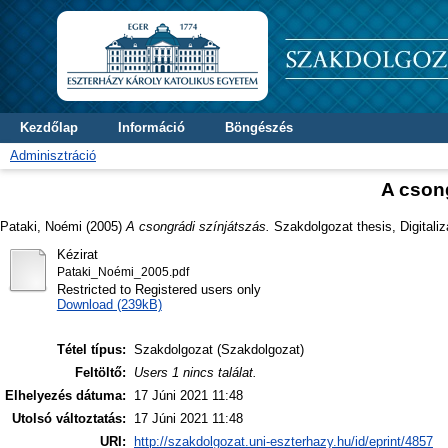
Kezdőlap
Információ
Böngészés
Adminisztráció
A csong
Pataki, Noémi
(2005)
A csongrádi színjátszás.
Szakdolgozat thesis, Digitali
Kézirat
Pataki_Noémi_2005.pdf
Restricted to Registered users only
Download (239kB)
Tétel típus:
Szakdolgozat (Szakdolgozat)
Feltöltő:
Users 1 nincs találat.
Elhelyezés dátuma:
17 Júni 2021 11:48
Utolsó változtatás:
17 Júni 2021 11:48
URI:
http://szakdolgozat.uni-eszterhazy.hu/id/eprint/4857