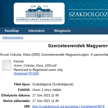
Kezdőlap
Információ
Böngészés
Adminisztráció
Szerzetesrendek Magyaror
Ácsné Cinkotai, Klára
(2005)
Szerzetesrendek Magyarországon: A pannonhal
Kézirat
Acsne_Cinkotai_Klara_2005.pdf
Restricted to Registered users only
Download (971kB)
Tétel típus:
Szakdolgozat (Szakdolgozat)
Feltöltő:
Users 1 nincs találat.
Elhelyezés dátuma:
17 Júni 2021 11:49
Utolsó változtatás:
17 Júni 2021 11:49
URI:
http://szakdolgozat.uni-eszterhazy.hu/id/eprint/4879