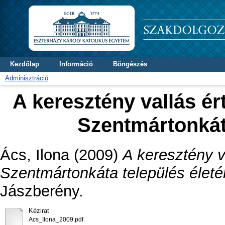
Kezdőlap
Információ
Böngészés
Adminisztráció
A keresztény vallás ér
Szentmártonkát
Ács, Ilona
(2009)
A keresztény v
Szentmártonkáta település életé
Jászberény.
Kézirat
Acs_Ilona_2009.pdf