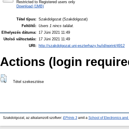
Restricted to Registered users only
Download (1MB)
Tétel típus:
Szakdolgozat (Szakdolgozat)
Feltöltő:
Users 1 nincs találat.
Elhelyezés dátuma:
17 Júni 2021 11:49
Utolsó változtatás:
17 Júni 2021 11:49
URI:
http://szakdolgozat.uni-eszterhazy.hu/id/eprint/4912
Actions (login require
Tétel szekesztése
Szakdolgozat, az alkalamzott szoftver:
EPrints 3
amit a
School of Electronics an