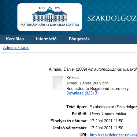
Kezdőlap
Információ
Böngészés
Adminisztráció
Almási, Dániel
(2009)
Az automobilizmus kialaku
Kézirat
Almasi_Daniel_2009.pdf
Restricted to Registered users only
Download (923kB)
Tétel típus:
Szakdolgozat (Szakdolgoz
Feltöltő:
Users 1 nincs találat.
Elhelyezés dátuma:
17 Júni 2021 11:50
Utolsó változtatás:
17 Júni 2021 11:50
URI:
http://szakdolgozat.uni-es