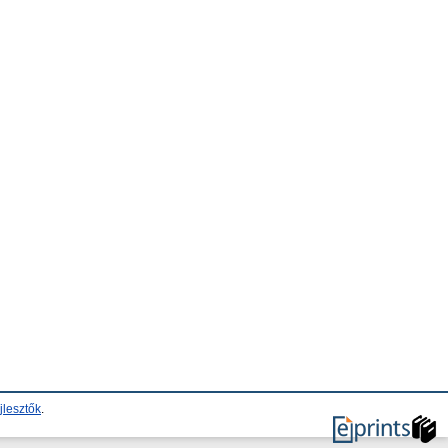
jlesztők
.