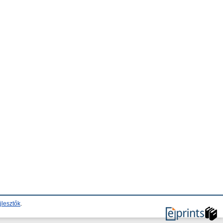
jlesztők
.