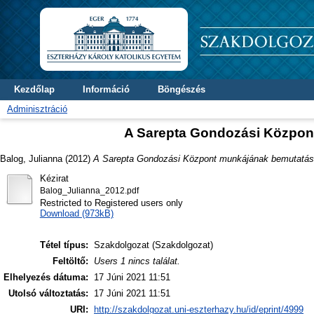
Kezdőlap
Információ
Böngészés
Adminisztráció
A Sarepta Gondozási Közpon
Balog, Julianna
(2012)
A Sarepta Gondozási Központ munkájának bemutatás
Kézirat
Balog_Julianna_2012.pdf
Restricted to Registered users only
Download (973kB)
Tétel típus:
Szakdolgozat (Szakdolgozat)
Feltöltő:
Users 1 nincs találat.
Elhelyezés dátuma:
17 Júni 2021 11:51
Utolsó változtatás:
17 Júni 2021 11:51
URI:
http://szakdolgozat.uni-eszterhazy.hu/id/eprint/4999