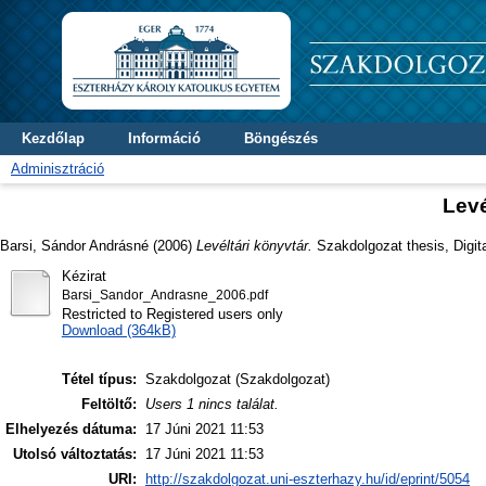
Kezdőlap
Információ
Böngészés
Adminisztráció
Levé
Barsi, Sándor Andrásné
(2006)
Levéltári könyvtár.
Szakdolgozat thesis, Digit
Kézirat
Barsi_Sandor_Andrasne_2006.pdf
Restricted to Registered users only
Download (364kB)
Tétel típus:
Szakdolgozat (Szakdolgozat)
Feltöltő:
Users 1 nincs találat.
Elhelyezés dátuma:
17 Júni 2021 11:53
Utolsó változtatás:
17 Júni 2021 11:53
URI:
http://szakdolgozat.uni-eszterhazy.hu/id/eprint/5054