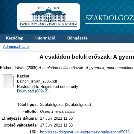
Kezdőlap
Információ
Böngészés
Adminisztráció
A családon belüli erőszak: A gyer
Báthori, István
(2005)
A családon belüli erőszak: A gyermek, mint a családon
Kézirat
Bathori_Istvan_2005.pdf
Restricted to Registered users only
Download (889kB)
Tétel típus:
Szakdolgozat (Szakdolgozat)
Feltöltő:
Users 1 nincs találat.
Elhelyezés dátuma:
17 Júni 2021 11:53
Utolsó változtatás:
17 Júni 2021 11:53
URI:
http://szakdolgozat.uni-eszterhazy.hu/id/eprint/5075