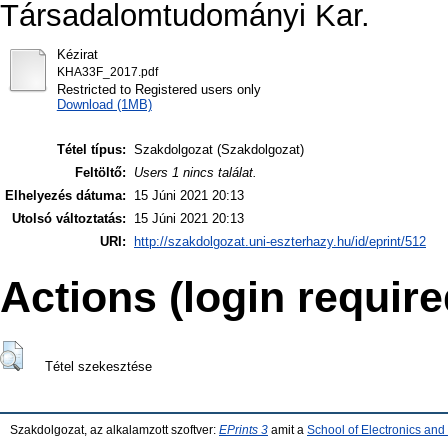
Társadalomtudományi Kar.
Kézirat
KHA33F_2017.pdf
Restricted to Registered users only
Download (1MB)
Tétel típus:
Szakdolgozat (Szakdolgozat)
Feltöltő:
Users 1 nincs találat.
Elhelyezés dátuma:
15 Júni 2021 20:13
Utolsó változtatás:
15 Júni 2021 20:13
URI:
http://szakdolgozat.uni-eszterhazy.hu/id/eprint/512
Actions (login require
Tétel szekesztése
Szakdolgozat, az alkalamzott szoftver:
EPrints 3
amit a
School of Electronics an