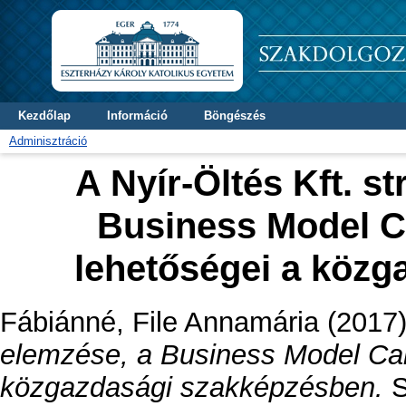
Kezdőlap
Információ
Böngészés
Adminisztráció
A Nyír-Öltés Kft. s
Business Model C
lehetőségei a köz
Fábiánné, File Annamária
(2017
elemzése, a Business Model Can
közgazdasági szakképzésben.
S