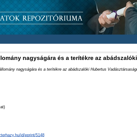
llomány nagyságára és a terítékre az abádszalók
llomány nagyságára és a terítékre az abádszalóki Hubertus Vadásztársaság
at)
zterhazy.hu/id/eprint/5148