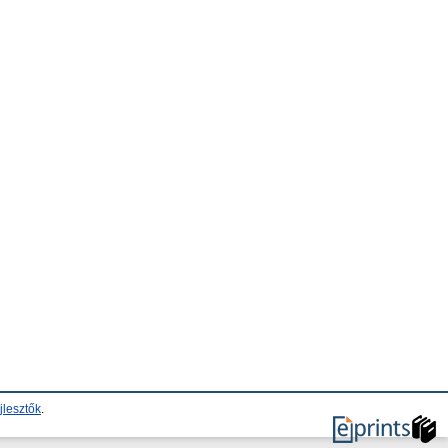
jlesztők
.