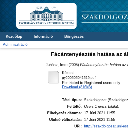
Kezdőlap
Információ
Böngészés
Adminisztráció
Fácántenyésztés hatása az á
Juhász, Imre
(2005)
Fácántenyésztés hatása az á
Kézirat
gy200505041519.pdf
Restricted to Registered users only
Download (816kB)
Tétel típus:
Szakdolgozat (Szakdolgoz
Feltöltő:
Users 1 nincs találat.
Elhelyezés dátuma:
17 Júni 2021 11:55
Utolsó változtatás:
17 Júni 2021 11:55
URI:
http://szakdolgozat.uni-es