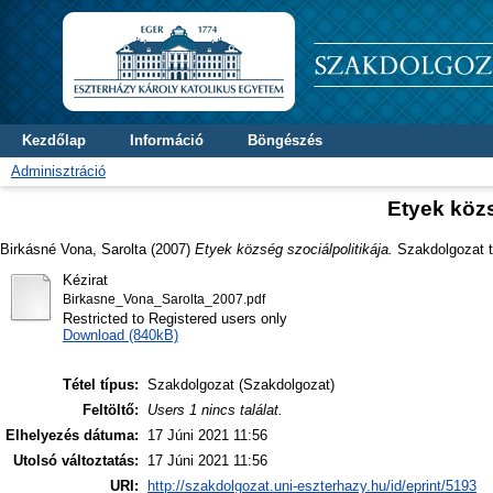
Kezdőlap
Információ
Böngészés
Adminisztráció
Etyek közs
Birkásné Vona, Sarolta
(2007)
Etyek község szociálpolitikája.
Szakdolgozat th
Kézirat
Birkasne_Vona_Sarolta_2007.pdf
Restricted to Registered users only
Download (840kB)
Tétel típus:
Szakdolgozat (Szakdolgozat)
Feltöltő:
Users 1 nincs találat.
Elhelyezés dátuma:
17 Júni 2021 11:56
Utolsó változtatás:
17 Júni 2021 11:56
URI:
http://szakdolgozat.uni-eszterhazy.hu/id/eprint/5193