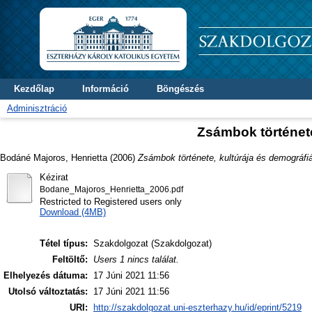
Kezdőlap
Információ
Böngészés
Adminisztráció
Zsámbok története
Bodáné Majoros, Henrietta
(2006)
Zsámbok története, kultúrája és demográfiá
Kézirat
Bodane_Majoros_Henrietta_2006.pdf
Restricted to Registered users only
Download (4MB)
Tétel típus:
Szakdolgozat (Szakdolgozat)
Feltöltő:
Users 1 nincs találat.
Elhelyezés dátuma:
17 Júni 2021 11:56
Utolsó változtatás:
17 Júni 2021 11:56
URI:
http://szakdolgozat.uni-eszterhazy.hu/id/eprint/5219