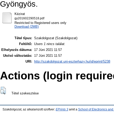
Gyöngyös.
Kézirat
gy201602290518.pdf
Restricted to Registered users only
Download (2MB)
Tétel típus:
Szakdolgozat (Szakdolgozat)
Feltöltő:
Users 1 nincs találat.
Elhelyezés dátuma:
17 Júni 2021 11:57
Utolsó változtatás:
17 Júni 2021 11:57
URI:
http://szakdolgozat.uni-eszterhazy.hu/id/eprint/5238
Actions (login require
Tétel szekesztése
Szakdolgozat, az alkalamzott szoftver:
EPrints 3
amit a
School of Electronics an