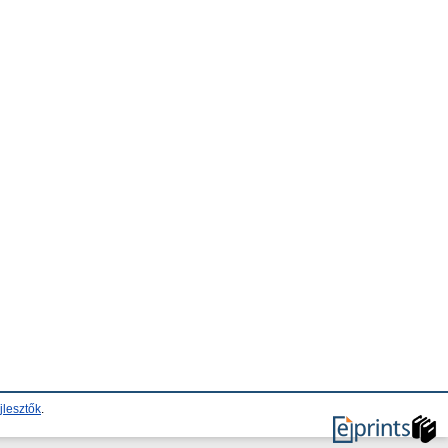
jlesztők
.