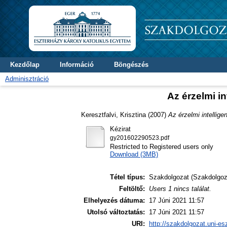
Kezdőlap
Információ
Böngészés
Adminisztráció
Az érzelmi i
Keresztfalvi, Krisztina
(2007)
Az érzelmi intellig
Kézirat
gy201602290523.pdf
Restricted to Registered users only
Download (3MB)
Tétel típus:
Szakdolgozat (Szakdolgoz
Feltöltő:
Users 1 nincs találat.
Elhelyezés dátuma:
17 Júni 2021 11:57
Utolsó változtatás:
17 Júni 2021 11:57
URI:
http://szakdolgozat.uni-es