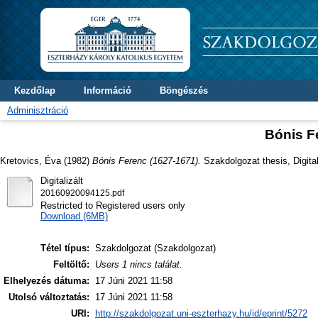
Kezdőlap
Információ
Böngészés
Adminisztráció
Bónis F
Kretovics, Éva
(1982)
Bónis Ferenc (1627-1671).
Szakdolgozat thesis, Digital
Digitalizált
20160920094125.pdf
Restricted to Registered users only
Download (6MB)
Tétel típus:
Szakdolgozat (Szakdolgozat)
Feltöltő:
Users 1 nincs találat.
Elhelyezés dátuma:
17 Júni 2021 11:58
Utolsó változtatás:
17 Júni 2021 11:58
URI:
http://szakdolgozat.uni-eszterhazy.hu/id/eprint/5272