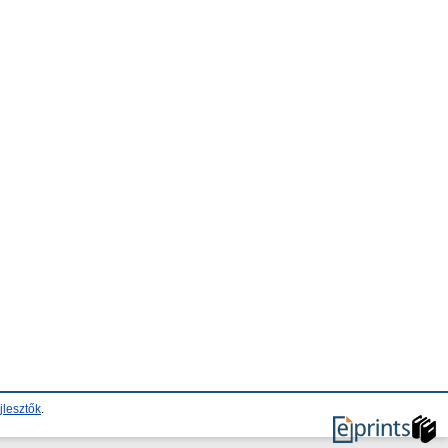
jlesztők
.