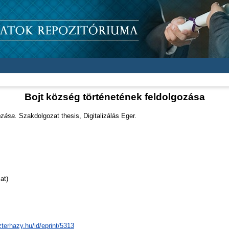
Bojt község történetének feldolgozása
ozása.
Szakdolgozat thesis, Digitalizálás Eger.
at)
zterhazy.hu/id/eprint/5313