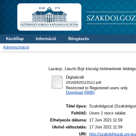
Kezdőlap
Információ
Böngészés
Adminisztráció
Lazányi, László
Bojt község történetének feldolg
Digitalizált
20160920110112.pdf
Restricted to Registered users only
Download (6MB)
Tétel típus:
Szakdolgozat (Szakdolgoz
Feltöltő:
Users 1 nincs találat.
Elhelyezés dátuma:
17 Júni 2021 11:59
Utolsó változtatás:
17 Júni 2021 11:59
URI:
http://szakdolgozat.uni-es