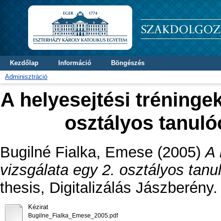
Kezdőlap
Információ
Böngészés
Adminisztráció
A helyesejtési tréninge
osztályos tanuló
Bugilné Fialka, Emese
(2005)
A 
vizsgálata egy 2. osztályos tanu
thesis, Digitalizálás Jászberény.
Kézirat
Bugilne_Fialka_Emese_2005.pdf