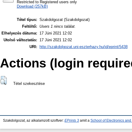
Restricted to Registered users only
Download (257kB)
Tétel típus:
Szakdolgozat (Szakdolgozat)
Feltöltő:
Users 1 nincs találat.
Elhelyezés dátuma:
17 Júni 2021 12:02
Utolsó változtatás:
17 Júni 2021 12:02
URI:
http://szakdolgozat.uni-eszterhazy.hu/id/eprint/5438
Actions (login require
Tétel szekesztése
Szakdolgozat, az alkalamzott szoftver:
EPrints 3
amit a
School of Electronics an