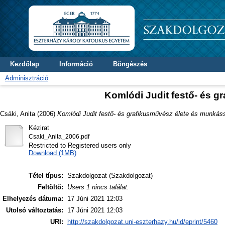
Kezdőlap
Információ
Böngészés
Adminisztráció
Komlódi Judit festő- és 
Csáki, Anita
(2006)
Komlódi Judit festő- és grafikusművész élete és munkás
Kézirat
Csaki_Anita_2006.pdf
Restricted to Registered users only
Download (1MB)
Tétel típus:
Szakdolgozat (Szakdolgozat)
Feltöltő:
Users 1 nincs találat.
Elhelyezés dátuma:
17 Júni 2021 12:03
Utolsó változtatás:
17 Júni 2021 12:03
URI:
http://szakdolgozat.uni-eszterhazy.hu/id/eprint/5460