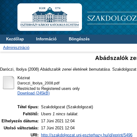
Kezdőlap
Információ
Böngészés
Adminisztráció
Abádszalók ze
Daróczi, Ibolya
(2008)
Abádszalók zenei életének bemutatása.
Szakdolgozat t
Kézirat
Daroczi_Ibolya_2008.pdf
Restricted to Registered users only
Download (245kB)
Tétel típus:
Szakdolgozat (Szakdolgozat)
Feltöltő:
Users 1 nincs találat.
Elhelyezés dátuma:
17 Júni 2021 12:04
Utolsó változtatás:
17 Júni 2021 12:04
URI:
http://szakdolgozat.uni-eszterhazy.hu/id/eprint/5496