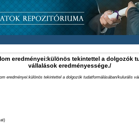
lom eredményei:különös tekintettel a dolgozók t
vállalások eredményessége./
om eredményei:különös tekintettel a dolgozók tudatformálásában/kulurális v
at)