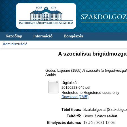
Kezdőlap
Információ
Böngészés
Adminisztráció
A szocialista brigádmozga
Gódor, Lajosné
(1968)
A szocialista brigádmozgal
Archív.
Digitalizált
20150223-045.pdf
Restricted to Registered users only
Download (2MB)
Tétel típus:
Szakdolgozat (Szakdolgoz
Feltöltő:
Users 1 nincs találat.
Elhelyezés dátuma:
17 Júni 2021 12:05