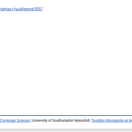
zterhazy.hu/id/eprint/5557
d Computer Science
, University of Southampton fejlesztett.
További információk és fe