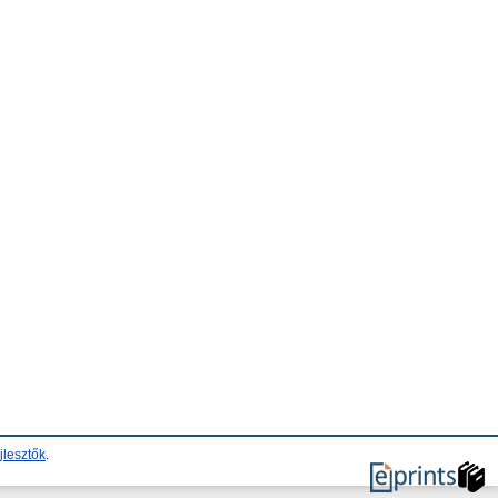
jlesztők
.