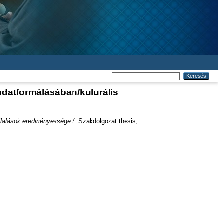
udatformálásában/kulurális
állalások eredményessége./.
Szakdolgozat thesis,