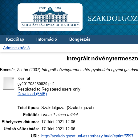
Kezdőlap
Információ
Böngészés
Adminisztráció
Integrált növénytermesz
Boncsér, Zoltán
(2007)
Integrált növénytermesztés gyakorlata egyéni gazdas
Kézirat
gy201708280829.pdf
Restricted to Registered users only
Download (5MB)
Tétel típus:
Szakdolgozat (Szakdolgozat)
Feltöltő:
Users 1 nincs találat.
Elhelyezés dátuma:
17 Júni 2021 12:06
Utolsó változtatás:
17 Júni 2021 12:06
URI:
http://szakdolgozat.uni-eszterhazy.hu/id/eprint/5597