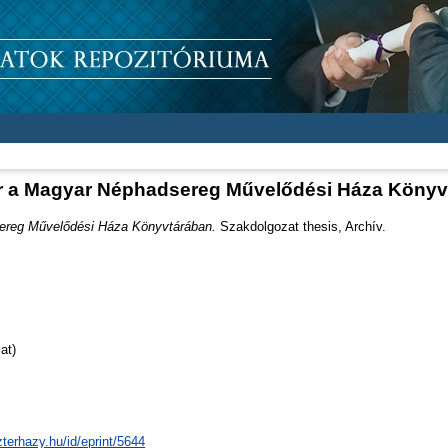
r a Magyar Néphadsereg Művelődési Háza Könyv
ereg Művelődési Háza Könyvtárában.
Szakdolgozat thesis, Archív.
at)
zterhazy.hu/id/eprint/5644