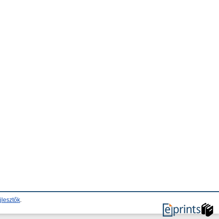
jlesztők
.