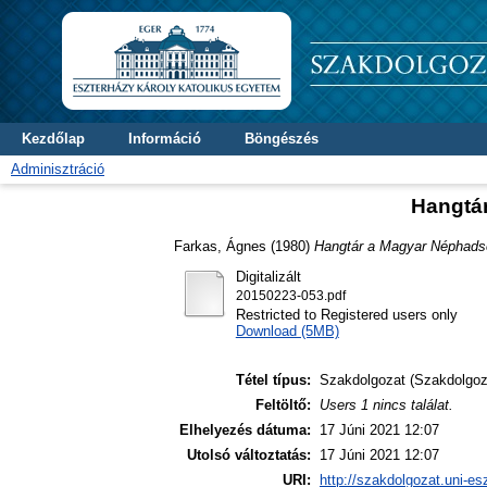
Kezdőlap
Információ
Böngészés
Adminisztráció
Hangtá
Farkas, Ágnes
(1980)
Hangtár a Magyar Néphads
Digitalizált
20150223-053.pdf
Restricted to Registered users only
Download (5MB)
Tétel típus:
Szakdolgozat (Szakdolgoz
Feltöltő:
Users 1 nincs találat.
Elhelyezés dátuma:
17 Júni 2021 12:07
Utolsó változtatás:
17 Júni 2021 12:07
URI:
http://szakdolgozat.uni-es