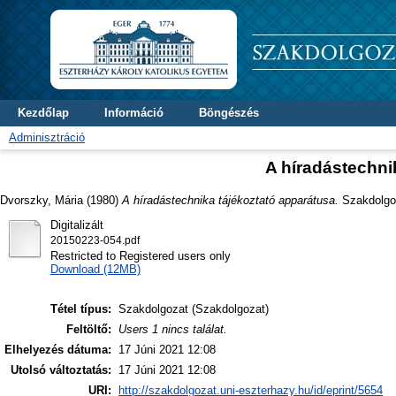
Kezdőlap
Információ
Böngészés
Adminisztráció
A híradástechni
Dvorszky, Mária
(1980)
A híradástechnika tájékoztató apparátusa.
Szakdolgoz
Digitalizált
20150223-054.pdf
Restricted to Registered users only
Download (12MB)
Tétel típus:
Szakdolgozat (Szakdolgozat)
Feltöltő:
Users 1 nincs találat.
Elhelyezés dátuma:
17 Júni 2021 12:08
Utolsó változtatás:
17 Júni 2021 12:08
URI:
http://szakdolgozat.uni-eszterhazy.hu/id/eprint/5654