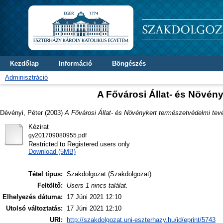
Kezdőlap
Információ
Böngészés
Adminisztráció
A Fővárosi Állat- és Növén
Dévényi, Péter
(2003)
A Fővárosi Állat- és Növénykert természetvédelmi te
Kézirat
gy201709080955.pdf
Restricted to Registered users only
Download (5MB)
Tétel típus:
Szakdolgozat (Szakdolgozat)
Feltöltő:
Users 1 nincs találat.
Elhelyezés dátuma:
17 Júni 2021 12:10
Utolsó változtatás:
17 Júni 2021 12:10
URI:
http://szakdolgozat.uni-eszterhazy.hu/id/eprint/5743