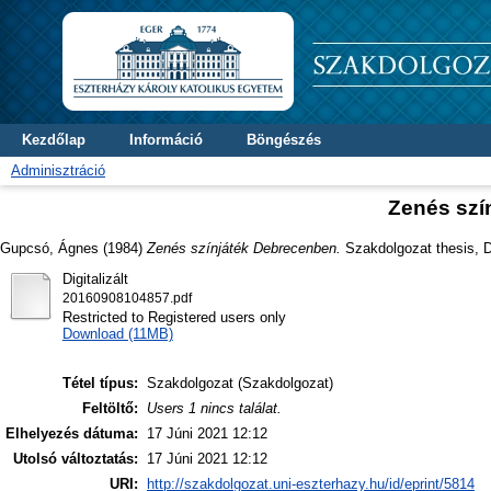
Kezdőlap
Információ
Böngészés
Adminisztráció
Zenés szí
Gupcsó, Ágnes
(1984)
Zenés színjáték Debrecenben.
Szakdolgozat thesis, Di
Digitalizált
20160908104857.pdf
Restricted to Registered users only
Download (11MB)
Tétel típus:
Szakdolgozat (Szakdolgozat)
Feltöltő:
Users 1 nincs találat.
Elhelyezés dátuma:
17 Júni 2021 12:12
Utolsó változtatás:
17 Júni 2021 12:12
URI:
http://szakdolgozat.uni-eszterhazy.hu/id/eprint/5814