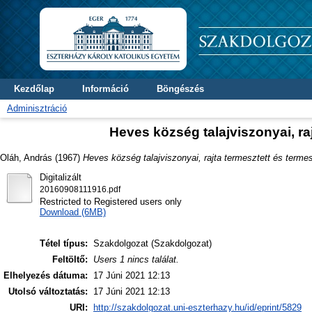
Kezdőlap
Információ
Böngészés
Adminisztráció
Heves község talajviszonyai, ra
Oláh, András
(1967)
Heves község talajviszonyai, rajta termesztett és term
Digitalizált
20160908111916.pdf
Restricted to Registered users only
Download (6MB)
Tétel típus:
Szakdolgozat (Szakdolgozat)
Feltöltő:
Users 1 nincs találat.
Elhelyezés dátuma:
17 Júni 2021 12:13
Utolsó változtatás:
17 Júni 2021 12:13
URI:
http://szakdolgozat.uni-eszterhazy.hu/id/eprint/5829