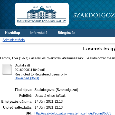
Kezdőlap
Információ
Böngészés
Adminisztráció
Laserek és gy
Lantos, Éva
(1977)
Laserek és gyakorlati alkalmazásaik.
Szakdolgozat thesis,
Digitalizált
20160908114840.pdf
Restricted to Registered users only
Download (3MB)
Tétel típus:
Szakdolgozat (Szakdolgozat)
Feltöltő:
Users 1 nincs találat.
Elhelyezés dátuma:
17 Júni 2021 12:13
Utolsó változtatás:
17 Júni 2021 12:13
URI:
http://szakdolgozat.uni-eszterhazy.hu/id/eprint/5833