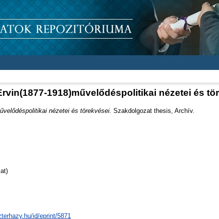
rvin(1877-1918)művelődéspolitikai nézetei és tö
elődéspolitikai nézetei és törekvései.
Szakdolgozat thesis, Archív.
at)
zterhazy.hu/id/eprint/5871