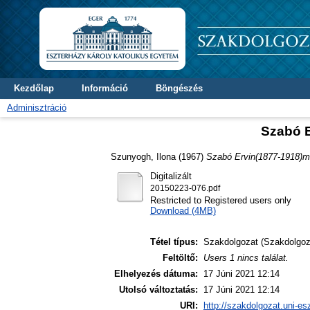
Kezdőlap
Információ
Böngészés
Adminisztráció
Szabó E
Szunyogh, Ilona
(1967)
Szabó Ervin(1877-1918)műv
Digitalizált
20150223-076.pdf
Restricted to Registered users only
Download (4MB)
Tétel típus:
Szakdolgozat (Szakdolgoz
Feltöltő:
Users 1 nincs találat.
Elhelyezés dátuma:
17 Júni 2021 12:14
Utolsó változtatás:
17 Júni 2021 12:14
URI:
http://szakdolgozat.uni-es