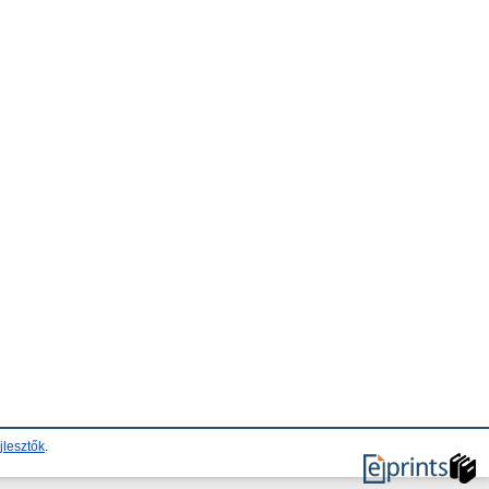
jlesztők
.