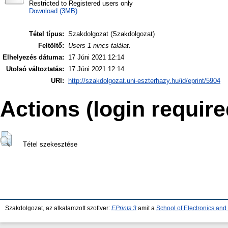
Restricted to Registered users only
Download (3MB)
Tétel típus:
Szakdolgozat (Szakdolgozat)
Feltöltő:
Users 1 nincs találat.
Elhelyezés dátuma:
17 Júni 2021 12:14
Utolsó változtatás:
17 Júni 2021 12:14
URI:
http://szakdolgozat.uni-eszterhazy.hu/id/eprint/5904
Actions (login require
Tétel szekesztése
Szakdolgozat, az alkalamzott szoftver:
EPrints 3
amit a
School of Electronics an