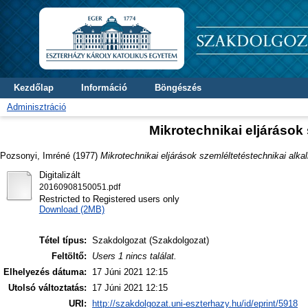
Kezdőlap
Információ
Böngészés
Adminisztráció
Mikrotechnikai eljárások
Pozsonyi, Imréné
(1977)
Mikrotechnikai eljárások szemléltetéstechnikai alk
Digitalizált
20160908150051.pdf
Restricted to Registered users only
Download (2MB)
Tétel típus:
Szakdolgozat (Szakdolgozat)
Feltöltő:
Users 1 nincs találat.
Elhelyezés dátuma:
17 Júni 2021 12:15
Utolsó változtatás:
17 Júni 2021 12:15
URI:
http://szakdolgozat.uni-eszterhazy.hu/id/eprint/5918