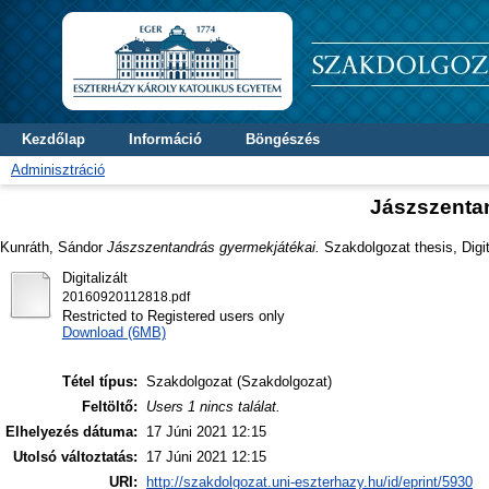
Kezdőlap
Információ
Böngészés
Adminisztráció
Jászszenta
Kunráth, Sándor
Jászszentandrás gyermekjátékai.
Szakdolgozat thesis, Digit
Digitalizált
20160920112818.pdf
Restricted to Registered users only
Download (6MB)
Tétel típus:
Szakdolgozat (Szakdolgozat)
Feltöltő:
Users 1 nincs találat.
Elhelyezés dátuma:
17 Júni 2021 12:15
Utolsó változtatás:
17 Júni 2021 12:15
URI:
http://szakdolgozat.uni-eszterhazy.hu/id/eprint/5930