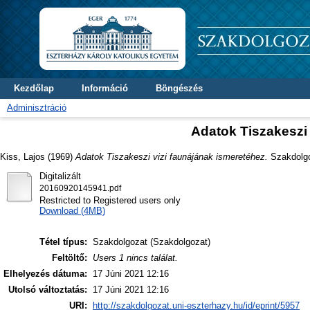
Kezdőlap
Információ
Böngészés
Adminisztráció
Adatok Tiszakeszi 
Kiss, Lajos
(1969)
Adatok Tiszakeszi vizi faunájának ismeretéhez.
Szakdolgoz
Digitalizált
20160920145941.pdf
Restricted to Registered users only
Download (4MB)
Tétel típus:
Szakdolgozat (Szakdolgozat)
Feltöltő:
Users 1 nincs találat.
Elhelyezés dátuma:
17 Júni 2021 12:16
Utolsó változtatás:
17 Júni 2021 12:16
URI:
http://szakdolgozat.uni-eszterhazy.hu/id/eprint/5957