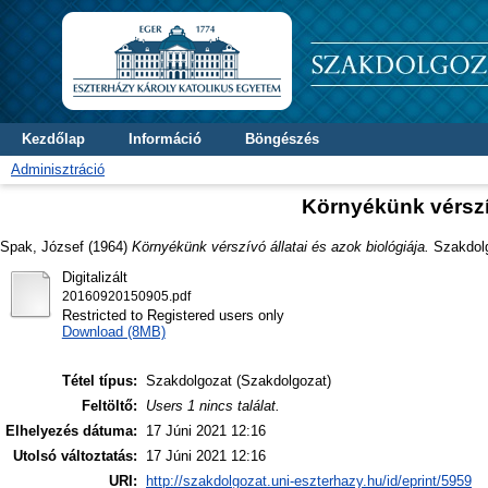
Kezdőlap
Információ
Böngészés
Adminisztráció
Környékünk vérszív
Spak, József
(1964)
Környékünk vérszívó állatai és azok biológiája.
Szakdolgo
Digitalizált
20160920150905.pdf
Restricted to Registered users only
Download (8MB)
Tétel típus:
Szakdolgozat (Szakdolgozat)
Feltöltő:
Users 1 nincs találat.
Elhelyezés dátuma:
17 Júni 2021 12:16
Utolsó változtatás:
17 Júni 2021 12:16
URI:
http://szakdolgozat.uni-eszterhazy.hu/id/eprint/5959