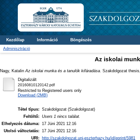
Kezdőlap
Információ
Böngészés
Adminisztráció
Az iskolai munk
Nagy, Katalin
Az iskolai munka és a tanulók kifáradása.
Szakdolgozat thesis, 
Digitalizált
20160810120142.pdf
Restricted to Registered users only
Download (2MB)
Tétel típus:
Szakdolgozat (Szakdolgozat)
Feltöltő:
Users 1 nincs találat.
Elhelyezés dátuma:
17 Júni 2021 12:16
Utolsó változtatás:
17 Júni 2021 12:16
URI:
http://szakdolgozat.uni-eszterhazy.hu/id/eprint/5981