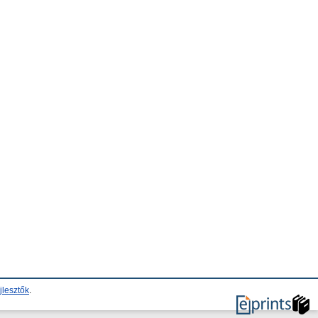
jlesztők
.