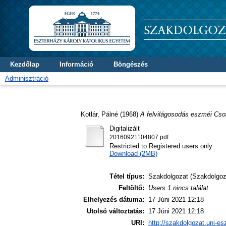
Kezdőlap
Információ
Böngészés
Adminisztráció
Kotlár, Pálné
(1968)
A felvilágosodás eszméi Cso
Digitalizált
20160921104807.pdf
Restricted to Registered users only
Download (2MB)
Tétel típus:
Szakdolgozat (Szakdolgoz
Feltöltő:
Users 1 nincs találat.
Elhelyezés dátuma:
17 Júni 2021 12:18
Utolsó változtatás:
17 Júni 2021 12:18
URI:
http://szakdolgozat.uni-es