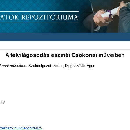
A felvilágosodás eszméi Csokonai műveiben
konai műveiben.
Szakdolgozat thesis, Digitalizálás Eger.
at)
zterhazy.hu/id/eprint/6025