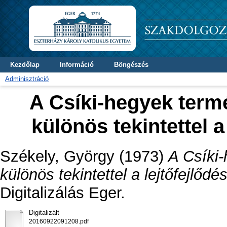
Kezdőlap
Információ
Böngészés
Adminisztráció
A Csíki-hegyek termés
különös tekintettel a
Székely, György
(1973)
A Csíki-
különös tekintettel a lejtőfejlődé
Digitalizálás Eger.
Digitalizált
20160922091208.pdf