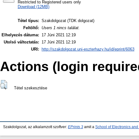
Restricted to Registered users only
Download (12MB)
Tétel típus:
Szakdolgozat (TDK dolgozat)
Feltöltő:
Users 1 nincs találat.
Elhelyezés dátuma:
17 Júni 2021 12:19
Utolsó változtatás:
17 Júni 2021 12:19
URI:
http://szakdolgozat.uni-eszterhazy.hu/id/eprint/6063
Actions (login require
Tétel szekesztése
Szakdolgozat, az alkalamzott szoftver:
EPrints 3
amit a
School of Electronics an