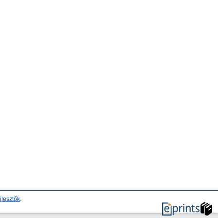
jlesztők
.