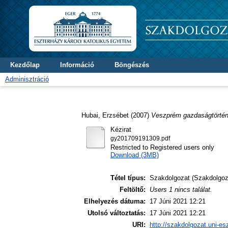
Kezdőlap
Információ
Böngészés
Adminisztráció
Hubai, Erzsébet
(2007)
Veszprém gazdaságtörténe
Kézirat
gy201709191309.pdf
Restricted to Registered users only
Download (3MB)
Tétel típus:
Szakdolgozat (Szakdolgoz
Feltöltő:
Users 1 nincs találat.
Elhelyezés dátuma:
17 Júni 2021 12:21
Utolsó változtatás:
17 Júni 2021 12:21
URI:
http://szakdolgozat.uni-es