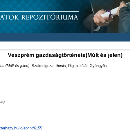
Veszprém gazdaságtörténete(Múlt és jelen)
te(Múlt és jelen).
Szakdolgozat thesis, Digitalizálás Gyöngyös.
at)
zterhazy.hu/id/eprint/6155