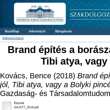
Kezdőlap
Információ
Böngészés
Adminisztráció
Brand építés a borásza
Tibi atya, vagy
Kovács, Bence
(2018)
Brand épí
jól, Tibi atya, vagy a Bolyki pin
Gazdaság- és Társadalomtudomá
Kézirat
GAJX7T_2018.pdf