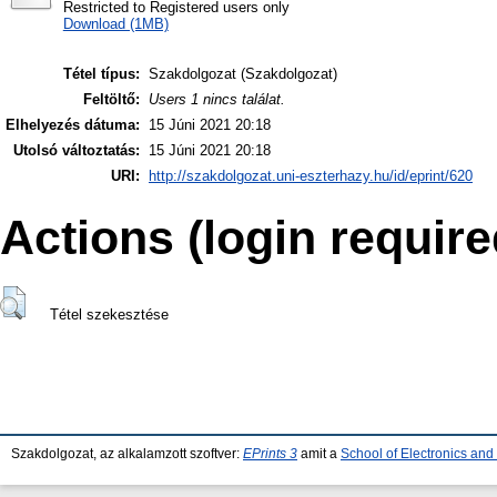
Restricted to Registered users only
Download (1MB)
Tétel típus:
Szakdolgozat (Szakdolgozat)
Feltöltő:
Users 1 nincs találat.
Elhelyezés dátuma:
15 Júni 2021 20:18
Utolsó változtatás:
15 Júni 2021 20:18
URI:
http://szakdolgozat.uni-eszterhazy.hu/id/eprint/620
Actions (login require
Tétel szekesztése
Szakdolgozat, az alkalamzott szoftver:
EPrints 3
amit a
School of Electronics an