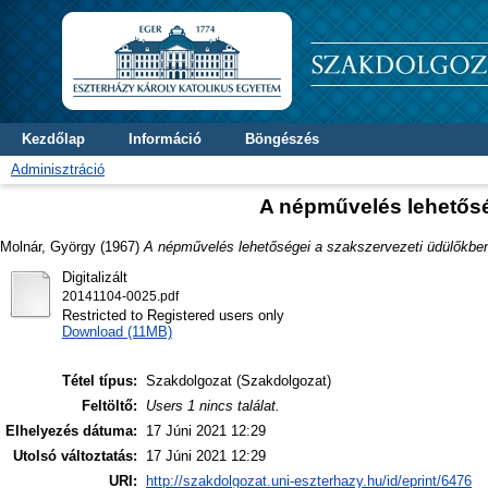
Kezdőlap
Információ
Böngészés
Adminisztráció
A népművelés lehetősé
Molnár, György
(1967)
A népművelés lehetőségei a szakszervezeti üdülőkbe
Digitalizált
20141104-0025.pdf
Restricted to Registered users only
Download (11MB)
Tétel típus:
Szakdolgozat (Szakdolgozat)
Feltöltő:
Users 1 nincs találat.
Elhelyezés dátuma:
17 Júni 2021 12:29
Utolsó változtatás:
17 Júni 2021 12:29
URI:
http://szakdolgozat.uni-eszterhazy.hu/id/eprint/6476