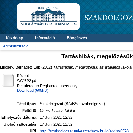
Kezdőlap
Információ
Böngészés
Adminisztráció
Tartáshibák, megelőzésük 
Lipcsey, Bernadett Edit
(2012)
Tartáshibák, megelőzésük az általános iskolai
Kézirat
WCJ8P2.pdf
Restricted to Registered users only
Download (605kB)
Tétel típus:
Szakdolgozat (BA/BSc szakdolgozat)
Feltöltő:
Users 1 nincs találat.
Elhelyezés dátuma:
17 Júni 2021 12:32
Utolsó változtatás:
17 Júni 2021 12:32
URI:
http://szakdolgozat.uni-eszterhazy.hu/id/eprint/6578